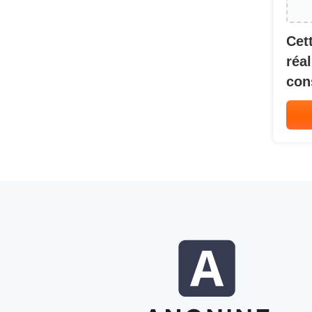
Cet
réa
con