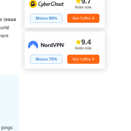
9.7
Notre note
💰
Prix
8.7
Moins
88
%
Voir l’offre
e (
vous
👨🏼‍🔧
Fiabilité & support
9.8
urité
ment
9.4
Notre note
Moins
75
%
Voir l’offre
s pings