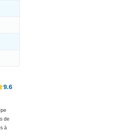
9.6
ipe
ys de
s à