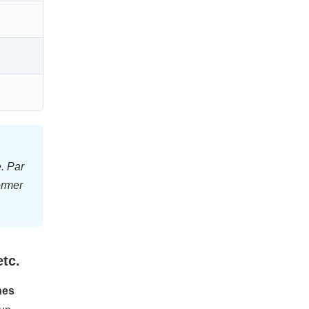
. Par
ormer
tc.
nes