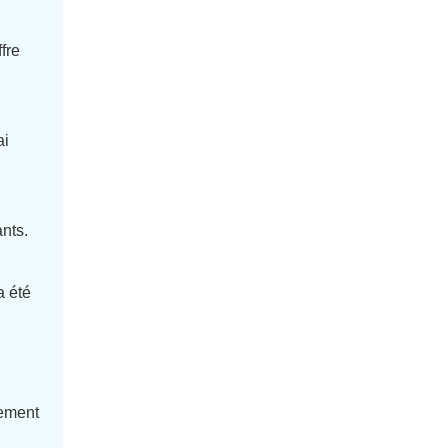
fre
ai
ants.
a été
lement