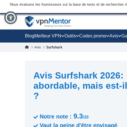
Nous évaluons les fournisseurs sur la base de tests et de recherches 
Blog
Meilleur VPN
Outils
Codes promo
Avis
Gu
Avis
Surfshark
Avis Surfshark 2026:
abordable, mais est-il
?
9.3
Notre note :
/10
Vaut la peine d'être envisagé