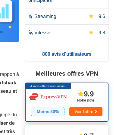
principales
🍿
Streaming
9.6
🚀
Vitesse
9.8
🎮
Jeux vidéo
9.0
800 avis d'utilisateurs
🌐
Réseau de serveurs
9.0
Meilleures offres VPN
 rapport à
🛡️
Sécurité
10.0
rfshark,
4 mois offerts max inclus !
éseau et
9.9
🔒
Confidentialité
9.0
Notre note
Moins
80
%
Voir l’offre
📥
Torrents
9.0
équipe du
iser de
👌
Installation et Apps
9.4
st très