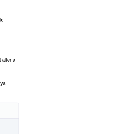
de
 aller à
ays