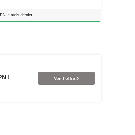
PN le mois dernier
PN !
Voir l’offre