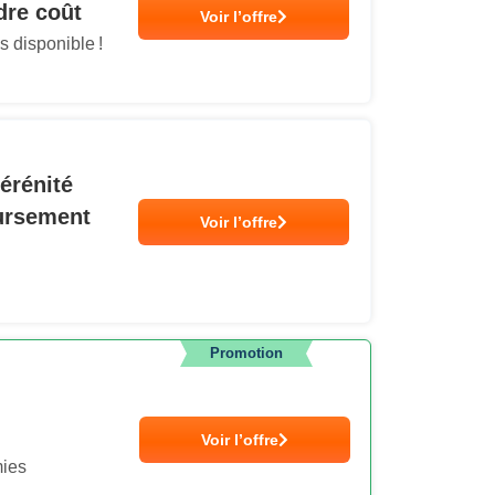
dre coût
Voir l’offre
s disponible !
érénité
oursement
Voir l’offre
Promotion
Voir l’offre
mies