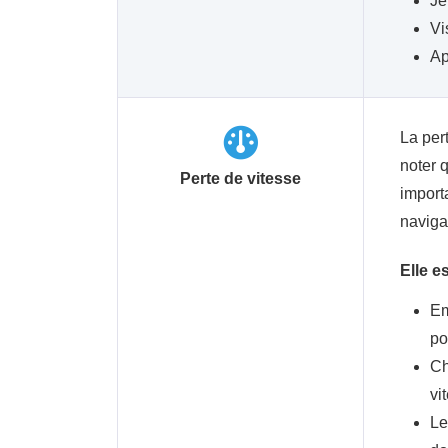
Je
Vi
Ap
La per
noter 
Perte de vitesse
import
naviga
Elle e
Em
po
Ch
vi
Le