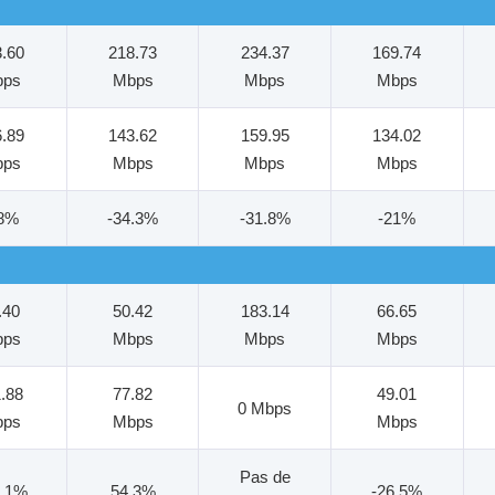
3.60
218.73
234.37
169.74
bps
Mbps
Mbps
Mbps
6.89
143.62
159.95
134.02
bps
Mbps
Mbps
Mbps
18%
-34.3%
-31.8%
-21%
.40
50.42
183.14
66.65
bps
Mbps
Mbps
Mbps
1.88
77.82
49.01
0 Mbps
bps
Mbps
Mbps
Pas de
1.1%
54.3%
-26.5%