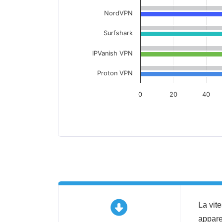
NordVPN
Surfshark
IPVanish VPN
Proton VPN
0
20
40
La vit
appare