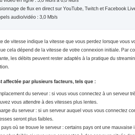
u vidéo en ligne : 3,0 Mb/s à 6,0 Mb/s
sionnage de flux en direct sur YouTube, Twitch et Facebook Live
pels audio/vidéo : 3,0 Mb/s
te de vitesse indique la vitesse que vous perdez lorsque vous v
que cela dépend de la vitesse de votre connexion initiale. Par 
ante, les débits peuvent rester adaptés à la pratique du streamin
tion.
st affectée par plusieurs facteurs, tels que :
placement du serveur : si vous vous connectez à un serveur tr
uvez vous attendre à des vitesses plus lentes.
arge du serveur : si un serveur auquel vous vous connectez c
tesses seront plus faibles.
 pays où se trouve le serveur : certains pays ont une mauvaise in