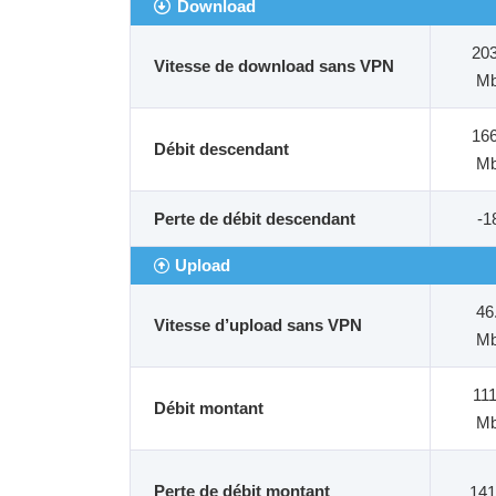
Download
20
Vitesse de download sans VPN
M
16
Débit descendant
M
Perte de débit descendant
-
Upload
46
Vitesse d’upload sans VPN
M
11
Débit montant
M
Perte de débit montant
14