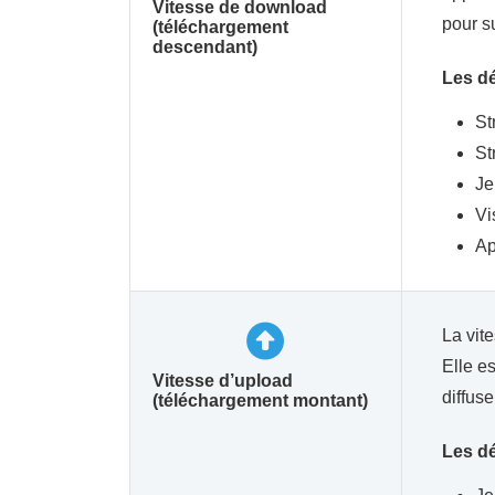
Vitesse de download
pour s
(téléchargement
descendant)
Les dé
St
St
Je
Vi
Ap
La vite
Elle e
Vitesse d’upload
diffus
(téléchargement montant)
Les dé