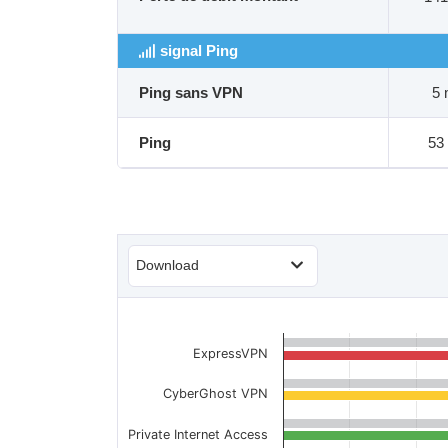
signal Ping
Ping sans VPN
5
Ping
53
Download
ExpressVPN
CyberGhost VPN
Private Internet Access