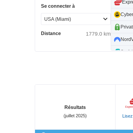
Exp
Se connecter à
Cybe
USA (Miami)
Priva
Distance
1779.0
km
Nord
Surfs
IPVa
Prot
Résultats
(juillet 2025)
Lisez