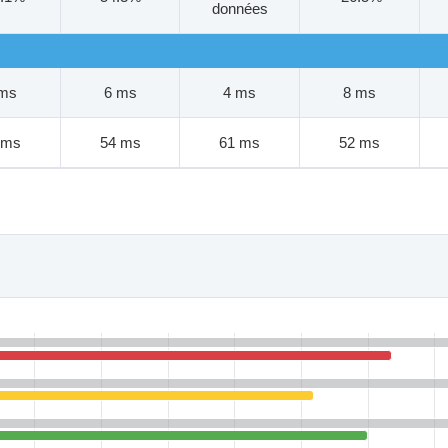
données
 ms
6 ms
4 ms
8 ms
 ms
54 ms
61 ms
52 ms