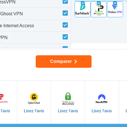
ressVPN
rGhost VPN
te Internet Access
VPN
hark
nish VPN
Comparer
on VPN
 l'avis
Lisez l'avis
Lisez l'avis
Lisez l'avis