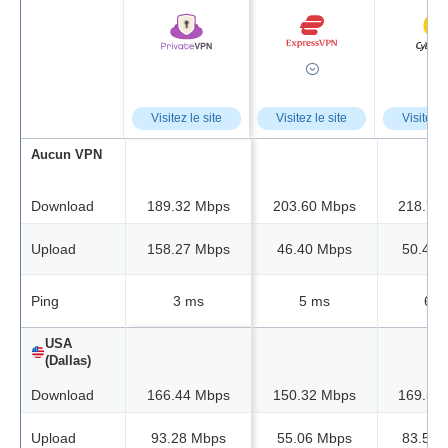
Visitez le site
Visitez le site
Visitez l
Aucun VPN
Download
189.32 Mbps
203.60 Mbps
218.73
Upload
158.27 Mbps
46.40 Mbps
50.42 
Ping
3 ms
5 ms
6 m
USA
(Dallas)
Download
166.44 Mbps
150.32 Mbps
169.58
Upload
93.28 Mbps
55.06 Mbps
83.50 