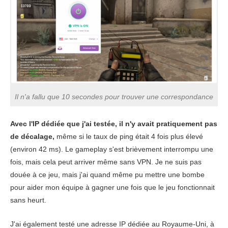
Download
124.01 Mbps
150.43 Mbps
128.44
Upload
30.65 Mbps
85.31 Mbps
10.25 
Ping
207 ms
211 ms
208 
Il n'a fallu que 10 secondes pour trouver une correspondance
Avec l'IP dédiée que j'ai testée, il n'y avait pratiquement pas
de décalage,
même si le taux de ping était 4 fois plus élevé
(environ 42 ms). Le gameplay s'est brièvement interrompu une
fois, mais cela peut arriver même sans VPN. Je ne suis pas
douée à ce jeu, mais j'ai quand même pu mettre une bombe
pour aider mon équipe à gagner une fois que le jeu fonctionnait
sans heurt.
J'ai également testé une adresse IP dédiée au Royaume-Uni, à