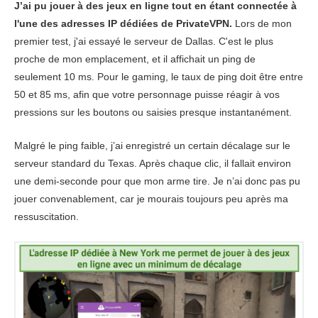
J’ai pu jouer à des jeux en ligne tout en étant connectée à
Ping
120 ms
118 ms
120 
l'une des adresses IP dédiées de PrivateVPN.
Lors de mon
premier test, j'ai essayé le serveur de Dallas. C'est le plus
Japon
proche de mon emplacement, et il affichait un ping de
seulement 10 ms. Pour le gaming, le taux de ping doit être entre
Download
112.29 Mbps
134.14 Mbps
166.18
50 et 85 ms, afin que votre personnage puisse réagir à vos
Upload
7.95 Mbps
42.65 Mbps
N/A
pressions sur les boutons ou saisies presque instantanément.
Malgré le ping faible, j’ai enregistré un certain décalage sur le
Ping
142 ms
152 ms
145 
serveur standard du Texas. Après chaque clic, il fallait environ
Australie
une demi-seconde pour que mon arme tire. Je n’ai donc pas pu
jouer convenablement, car je mourais toujours peu après ma
Download
145.14 Mbps
142 Mbps
87.54 
ressuscitation.
Upload
11.29 Mbps
115.86 Mbps
11.23 
Ping
198 ms
173 ms
193 
Singapour