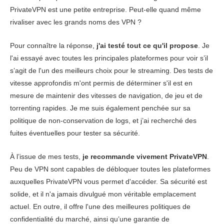
Vitesse
8.0
PrivateVPN est une petite entreprise. Peut-elle quand même
Jeux vidéo
9.6
rivaliser avec les grands noms des VPN ?
Réseau de serveurs
8.8
Pour connaître la réponse,
j'ai testé tout ce qu'il propose
. Je
Sécurité
9.2
l'ai essayé avec toutes les principales plateformes pour voir s’il
s’agit de l'un des meilleurs choix pour le streaming. Des tests de
Confidentialité
9.2
vitesse approfondis m'ont permis de déterminer s'il est en
Torrents
9.8
mesure de maintenir des vitesses de navigation, de jeu et de
torrenting rapides. Je me suis également penchée sur sa
Installation et Apps
8.8
politique de non-conservation de logs, et j’ai recherché des
Prix
9.2
fuites éventuelles pour tester sa sécurité.
Fiabilité & support
9.2
À l’issue de mes tests,
je recommande vivement PrivateVPN
.
Peu de VPN sont capables de débloquer toutes les plateformes
auxquelles PrivateVPN vous permet d'accéder. Sa sécurité est
solide, et il n'a jamais divulgué mon véritable emplacement
actuel. En outre, il offre l'une des meilleures politiques de
confidentialité du marché, ainsi qu’une garantie de