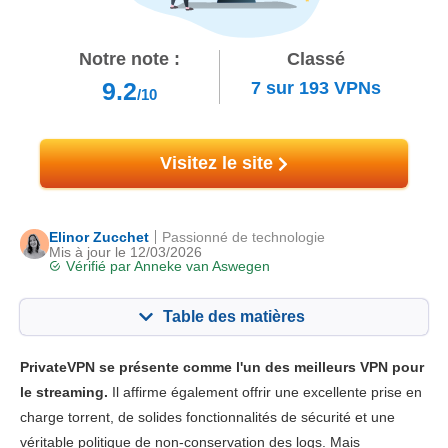
Notre note :
Classé
9.2
7
sur
193
VPNs
/10
Visitez le site
Elinor Zucchet
Passionné de technologie
Mis à jour le 12/03/2026
Vérifié par
Anneke van Aswegen
Table des matières
Contenu:
Notre note:
PrivateVPN se présente comme l'un des meilleurs VPN pour
Fonctionnalités principales
9.6
le streaming.
Il affirme également offrir une excellente prise en
charge torrent, de solides fonctionnalités de sécurité et une
Streaming
9.8
véritable politique de non-conservation des logs. Mais