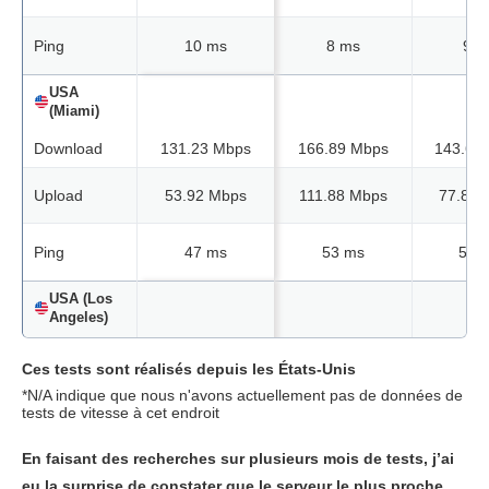
Ping
10 ms
8 ms
9 m
USA
(Miami)
Download
131.23 Mbps
166.89 Mbps
143.62
Upload
53.92 Mbps
111.88 Mbps
77.82 
Ping
47 ms
53 ms
54 
USA (Los
Angeles)
Download
108.58 Mbps
169.57 Mbps
161.10
Ces tests sont réalisés depuis les États-Unis
*N/A indique que nous n'avons actuellement pas de données de
Upload
15.67 Mbps
66.42 Mbps
103.06
tests de vitesse à cet endroit
Ping
45 ms
42 ms
42 
En faisant des recherches sur plusieurs mois de tests, j’ai
eu la surprise de constater que le serveur le plus proche