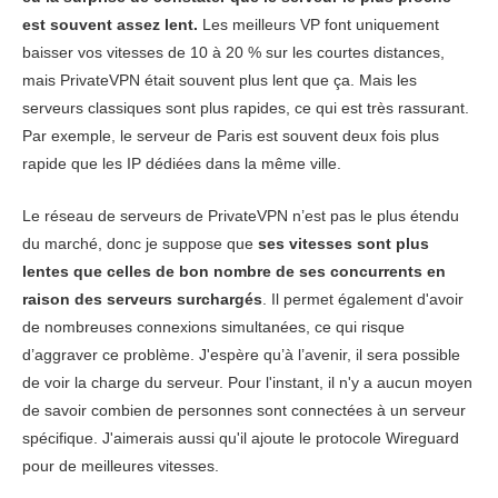
USA (New
est souvent assez lent.
Les meilleurs VP font uniquement
York)
baisser vos vitesses de 10 à 20 % sur les courtes distances,
Download
172.22 Mbps
175.09 Mbps
80.67 
mais PrivateVPN était souvent plus lent que ça. Mais les
serveurs classiques sont plus rapides, ce qui est très rassurant.
Upload
41.41 Mbps
46.30 Mbps
N/A
Par exemple, le serveur de Paris est souvent deux fois plus
rapide que les IP dédiées dans la même ville.
Ping
48 ms
45 ms
65 
Le réseau de serveurs de PrivateVPN n’est pas le plus étendu
Canada
du marché, donc je suppose que
ses vitesses sont plus
lentes que celles de bon nombre de ses concurrents en
Download
183.07 Mbps
158 Mbps
8.23 
raison des serveurs surchargés
. Il permet également d'avoir
de nombreuses connexions simultanées, ce qui risque
Upload
55.19 Mbps
80.81 Mbps
8.39 
d’aggraver ce problème. J'espère qu’à l’avenir, il sera possible
de voir la charge du serveur. Pour l'instant, il n'y a aucun moyen
Ping
43 ms
50 ms
64 
de savoir combien de personnes sont connectées à un serveur
Brésil
spécifique. J'aimerais aussi qu'il ajoute le protocole Wireguard
pour de meilleures vitesses.
Download
143.53 Mbps
139.03 Mbps
186.87