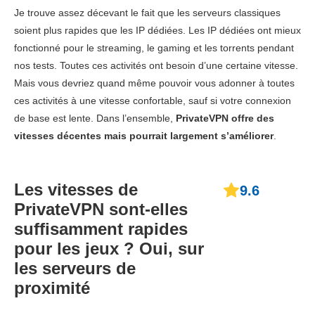
Je trouve assez décevant le fait que les serveurs classiques
Upload
N/A*
68.73 Mbps
63.28 
soient plus rapides que les IP dédiées. Les IP dédiées ont mieux
fonctionné pour le streaming, le gaming et les torrents pendant
Ping
150 ms
228 ms
150 
nos tests. Toutes ces activités ont besoin d’une certaine vitesse.
Mais vous devriez quand même pouvoir vous adonner à toutes
Royaume-
ces activités à une vitesse confortable, sauf si votre connexion
Uni
de base est lente. Dans l’ensemble,
PrivateVPN offre des
Download
125.97 Mbps
133.12 Mbps
70.57 
vitesses décentes mais pourrait largement s’améliorer
.
Upload
26.54 Mbps
89.52 Mbps
102.14
Les vitesses de
9.6
Ping
169 ms
115 ms
114 
PrivateVPN sont-elles
suffisamment rapides
France
pour les jeux ? Oui, sur
Download
7.89 Mbps
158.51 Mbps
111.83
les serveurs de
proximité
Upload
18.73 Mbps
62.77 Mbps
95.40 