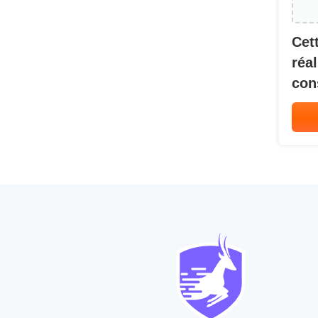
Cet
réa
con