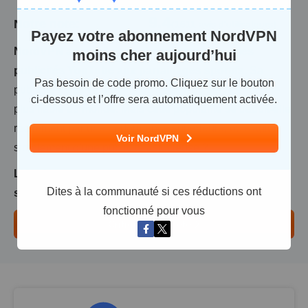
9.4
Notre note
:
(1511 avis d'utilisateurs)
Payez votre abonnement NordVPN
NordVPN apparait partout ces temps-ci — des
moins cher aujourd’hui
publicités YouTube aux parrainages sportifs.
Sa
Pas besoin de code promo. Cliquez sur le bouton
publicité massive prétend qu'il s'agit du service VPN le
ci-dessous et l’offre sera automatiquement activée.
plus fiable au monde. Mais cette popularité se traduit-elle
réellement par une performance supérieure, ou s'agit-il
Voir NordVPN
simplement d'une publicité astucieuse ?
L'équipe et moi-même avons passé plusieurs
Dites à la communauté si ces réductions ont
semaines à tester minutieusement chaque as...
fonctionné pour vous
Critique complète