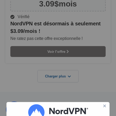
3.09$
mois
Vérifié
NordVPN est désormais à seulement
$3.09/mois !
Ne ratez pas cette offre exceptionnelle !
Voir l’offre
Charger plus