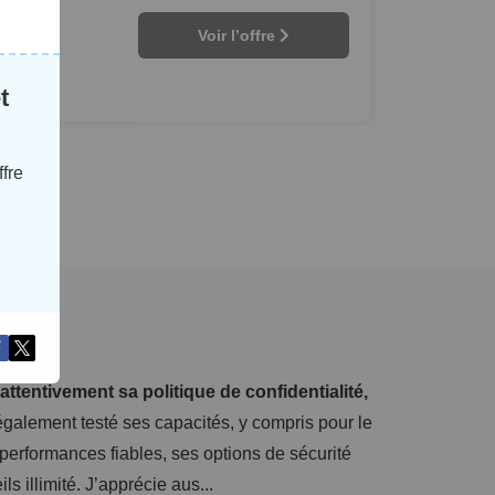
Voir l’offre
t
fre
 attentivement sa politique de confidentialité,
également testé ses capacités, y compris pour le
performances fiables, ses options de sécurité
 illimité. J’apprécie aus...