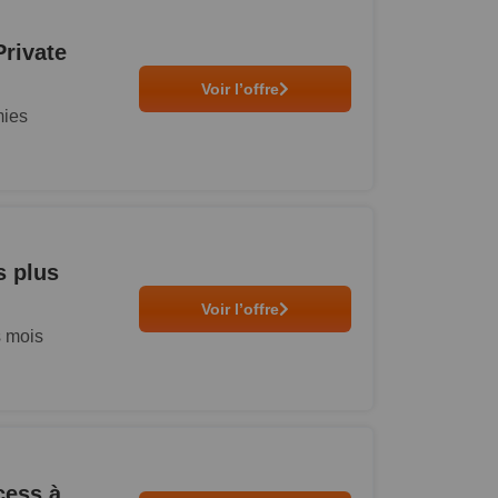
Private
Voir l’offre
mies
s plus
Voir l’offre
s mois
cess à