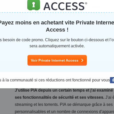
Vérifié
82%
Économisez 82% sur PIA !
 réduction
Et obtenez 2 mois totalement gratuits !
Payez moins en achetant vite Private Interne
Access !
s besoin de code promo. Cliquez sur le bouton ci-dessous et l’of
Charger plus
sera automatiquement activée.
Voir Private Internet Access
9.5
Notre note
:
s à la communauté si ces réductions ont fonctionné pour vous
(216 avis d'utilisateurs)
J'utilise PIA depuis un certain temps et j'ai examiné
ses fonctionnalités de sécurité et ses vitesses.
J'ai 
streaming et les torrents. PIA se démarque grâce à ses 
personnalisables et un nombre de connexions d'appareils