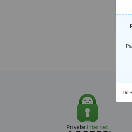
de
Pa
Dite