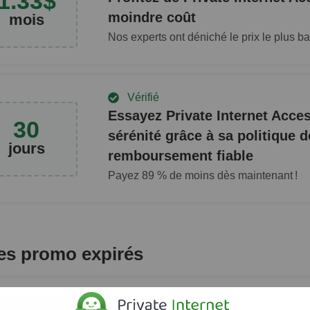
1.33
$
moindre coût
mois
Nos experts ont déniché le prix le plus ba
Vérifié
Essayez Private Internet Acces
30
sérénité grâce à sa politique d
jours
remboursement fiable
Payez
89
% de moins dès maintenant !
s promo expirés