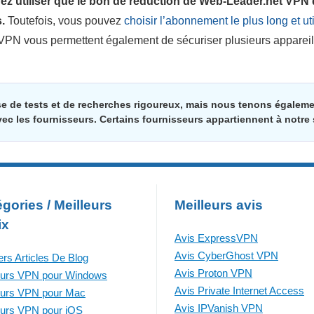
z utiliser que le bon de réduction de Web-Leader.net VPN
.
Toutefois, vous pouvez
choisir l’abonnement le plus long et uti
 VPN vous permettent également de sécuriser plusieurs apparei
se de tests et de recherches rigoureux, mais nous tenons égale
vec les fournisseurs. Certains fournisseurs appartiennent à notre
gories / Meilleurs
Meilleurs avis
ix
Avis ExpressVPN
Avis CyberGhost VPN
ers Articles De Blog
Avis Proton VPN
eurs VPN pour Windows
Avis Private Internet Access
eurs VPN pour Mac
Avis IPVanish VPN
eurs VPN pour iOS