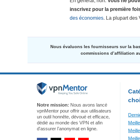
En général, non.
Vous ne pouve
inscrivez pour la première fois
des économies
. La plupart des
Nous évaluons les fournisseurs sur la ba
commissions d’affiliation a
Caté
cho
Notre mission:
Nous avons lancé
vpnMentor pour offrir aux utilisateurs
Derni
un outil honnête, dévoué et efficace,
dédié au monde des VPN et afin
Meill
d'assurer l'anonymat en ligne.
Meill
Meill