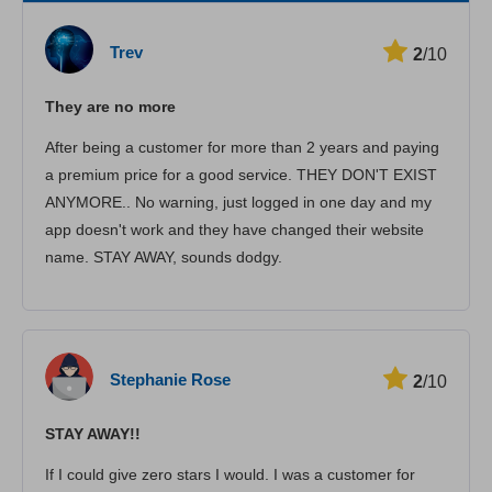
Vitesse
Trev
2
/10
Streaming
They are no more
Sécurité
After being a customer for more than 2 years and paying
Іervice client
a premium price for a good service. THEY DON'T EXIST
ANYMORE.. No warning, just logged in one day and my
app doesn't work and they have changed their website
name. STAY AWAY, sounds dodgy.
Stephanie Rose
2
/10
STAY AWAY!!
If I could give zero stars I would. I was a customer for