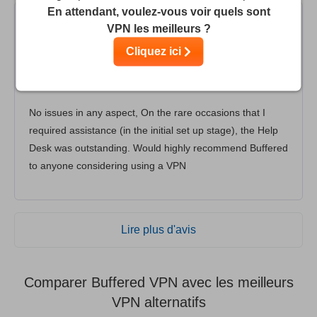
En attendant, voulez-vous voir quels sont
VPN les meilleurs ?
Don Bartlem
10
/10
Cliquez ici
I considered a number of VPN's before going with
Buffered which I find excellent.
No issues in any aspect, On the rare occasions that I
required assistance (in the initial set up stage), the Help
Desk was outstanding. Would highly recommend Buffered
to anyone considering using a VPN
Lire plus d'avis
Comparer Buffered VPN avec les meilleurs
VPN alternatifs