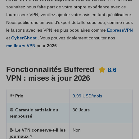
Fonctionnalités principales
8.6
souhaitez nous faire part de votre propre expérience avec ce
fournisseur VPN, veuillez ajouter votre avis en tant qu'utilisateur.
Installation et Apps
8.8
Nous publierons un avis d’expert détaillé sous peu, comme nous
Prix
6.3
le faisons avec les VPN les plus populaires comme
ExpressVPN
Fiabilité & support
8.6
et
CyberGhost
. Vous pouvez également consulter nos
meilleurs VPN
pour
2026
.
Fonctionnalités Buffered
8.6
VPN : mises à jour 2026
💸
Prix
9.99 USD/mois
📆
Garantie satisfait ou
30 Jours
remboursé
📝
Le VPN conserve-t-il les
Non
journaux ?