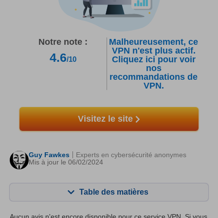
Notre note :
Malheureusement, ce
VPN n'est plus actif.
4.6
Cliquez ici pour voir
/10
nos
recommandations de
VPN.
Visitez le site
Guy Fawkes
Experts en cybersécurité anonymes
Mis à jour le 06/02/2024
Table des matières
Contenu:
Notre note:
Aucun avis n'est encore disponible pour ce service VPN. Si vous