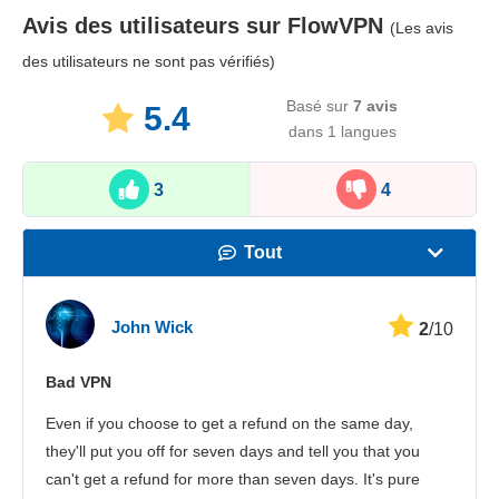
Avis des utilisateurs sur
FlowVPN
(Les avis
des utilisateurs ne sont pas vérifiés)
Basé sur
7
avis
5.4
dans 1 langues
3
4
Tout
Vitesse
John Wick
2
/10
Streaming
Bad VPN
Sécurité
Even if you choose to get a refund on the same day,
Іervice client
they'll put you off for seven days and tell you that you
can't get a refund for more than seven days. It's pure