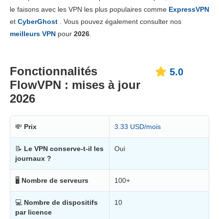
Prix
6.0
le faisons avec les VPN les plus populaires comme
ExpressVPN
Fiabilité & support
4.0
et
CyberGhost
. Vous pouvez également consulter nos
meilleurs VPN
pour
2026
.
Fonctionnalités
5.0
FlowVPN : mises à jour
2026
💸
Prix
3.33 USD/mois
📝
Le VPN conserve-t-il les
Oui
journaux ?
🖥
Nombre de serveurs
100+
💻
Nombre de dispositifs
10
par licence