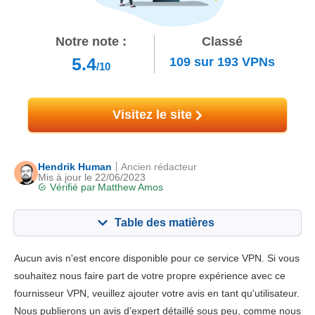
Notre note :
Classé
5.4
109
sur
193
VPNs
/10
Visitez le site
Hendrik Human
Ancien rédacteur
Mis à jour le 22/06/2023
Vérifié par
Matthew Amos
Table des matières
Contenu:
Notre note:
Aucun avis n'est encore disponible pour ce service VPN. Si vous
Fonctionnalités principales
5.0
souhaitez nous faire part de votre propre expérience avec ce
fournisseur VPN, veuillez ajouter votre avis en tant qu'utilisateur.
Installation et Apps
8.5
Nous publierons un avis d’expert détaillé sous peu, comme nous