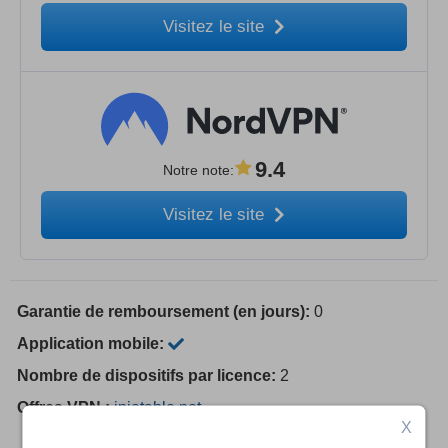
Visitez le site
9.4
Notre note
:
Visitez le site
Garantie de remboursement (en jours):
0
Application mobile:
Nombre de dispositifs par licence:
2
Offres VPN :
ipjetable.net
X