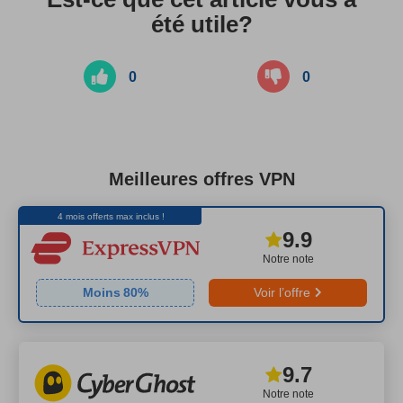
été utile?
0
0
Meilleures offres VPN
4 mois offerts max inclus !
9.9
Notre note
Moins
80
%
Voir l’offre
9.7
Notre note