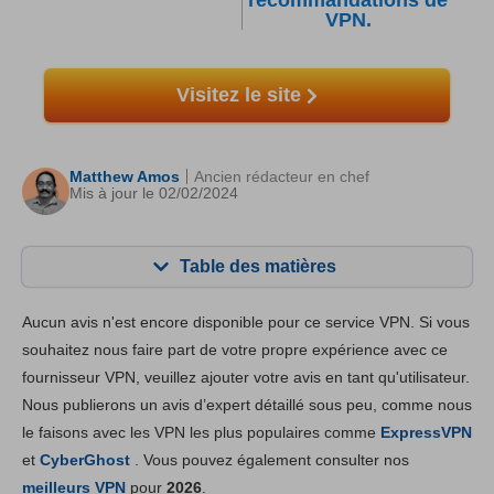
recommandations de
VPN.
Visitez le site
Matthew Amos
Ancien rédacteur en chef
Mis à jour le 02/02/2024
Table des matières
Contenu:
Notre note:
Aucun avis n'est encore disponible pour ce service VPN. Si vous
Fonctionnalités principales
8.2
souhaitez nous faire part de votre propre expérience avec ce
fournisseur VPN, veuillez ajouter votre avis en tant qu'utilisateur.
Installation et Apps
8.4
Nous publierons un avis d’expert détaillé sous peu, comme nous
Prix
6.8
le faisons avec les VPN les plus populaires comme
ExpressVPN
Fiabilité & support
8.4
et
CyberGhost
. Vous pouvez également consulter nos
meilleurs VPN
pour
2026
.