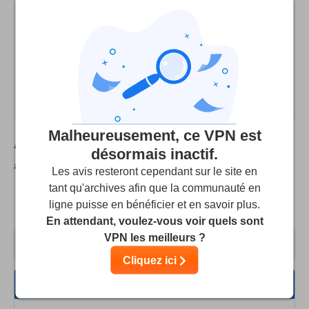
Nous évaluons les fournisseurs sur la base de
tests et de recherches rigoureux, mais nous
tenons également compte de vos commentaires et
de nos commissions d’affiliation avec les
fournisseurs. Certains fournisseurs appartiennent
à notre société mère.
En savoir plus
Malheureusement, ce VPN est
Avis des utilisateurs sur
IPjetable VPN
(Les
désormais inactif.
avis des utilisateurs ne sont pas vérifiés)
Les avis resteront cependant sur le site en
tant qu'archives afin que la communauté en
Basé sur
8
avis
7.5
ligne puisse en bénéficier et en savoir plus.
dans 3 langues
En attendant, voulez-vous voir quels sont
VPN les meilleurs ?
6
2
Cliquez ici
Tout