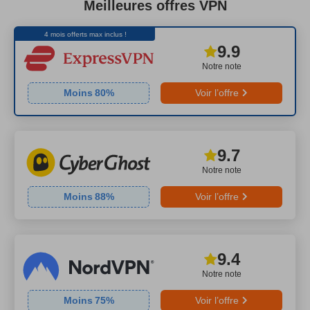
Meilleures offres VPN
4 mois offerts max inclus !
9.9
Notre note
Moins
80
%
Voir l’offre
9.7
Notre note
Moins
88
%
Voir l’offre
9.4
Notre note
Moins
75
%
Voir l’offre