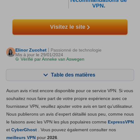
recommandations de
VPN.
Visitez le site
Elinor Zucchet
Passionné de technologie
Mis à jour le 29/01/2024
Vérifié par
Anneke van Aswegen
Table des matières
Contenu:
Notre note:
Aucun avis n'est encore disponible pour ce service VPN. Si vous
Fonctionnalités principales
7.4
souhaitez nous faire part de votre propre expérience avec ce
fournisseur VPN, veuillez ajouter votre avis en tant qu'utilisateur.
Installation et Apps
6.8
Nous publierons un avis d’expert détaillé sous peu, comme nous
Prix
7.6
le faisons avec les VPN les plus populaires comme
ExpressVPN
Fiabilité & support
9.4
et
CyberGhost
. Vous pouvez également consulter nos
meilleurs VPN
pour
2026
.