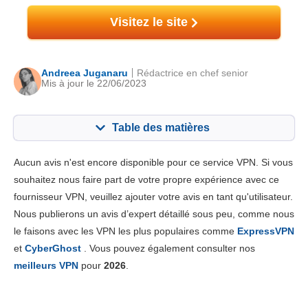
Visitez le site
Andreea Juganaru
Rédactrice en chef senior
Mis à jour le 22/06/2023
Table des matières
Contenu:
Notre note:
Aucun avis n'est encore disponible pour ce service VPN. Si vous
Fonctionnalités principales
3.5
souhaitez nous faire part de votre propre expérience avec ce
fournisseur VPN, veuillez ajouter votre avis en tant qu'utilisateur.
Installation et Apps
5.3
Nous publierons un avis d’expert détaillé sous peu, comme nous
Prix
5.3
le faisons avec les VPN les plus populaires comme
ExpressVPN
Fiabilité & support
3.3
et
CyberGhost
. Vous pouvez également consulter nos
meilleurs VPN
pour
2026
.