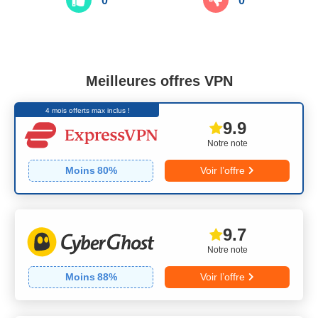
0
0
Meilleures offres VPN
4 mois offerts max inclus !
9.9
Notre note
Moins
80
%
Voir l’offre
9.7
Notre note
Moins
88
%
Voir l’offre