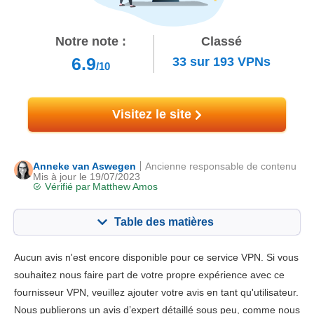
Notre note :
Classé
6.9
33
sur
193
VPNs
/10
Visitez le site
Anneke van Aswegen
Ancienne responsable de contenu
Mis à jour le 19/07/2023
Vérifié par
Matthew Amos
Table des matières
Contenu:
Notre note:
Aucun avis n'est encore disponible pour ce service VPN. Si vous
Fonctionnalités principales
7.0
souhaitez nous faire part de votre propre expérience avec ce
fournisseur VPN, veuillez ajouter votre avis en tant qu'utilisateur.
Installation et Apps
7.0
Nous publierons un avis d’expert détaillé sous peu, comme nous