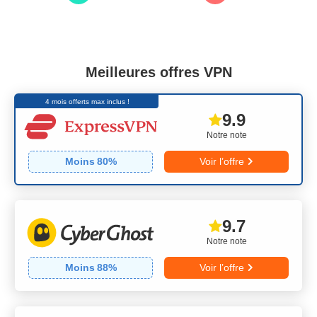
Meilleures offres VPN
4 mois offerts max inclus !
9.9
Notre note
Moins
80
%
Voir l’offre
9.7
Notre note
Moins
88
%
Voir l’offre