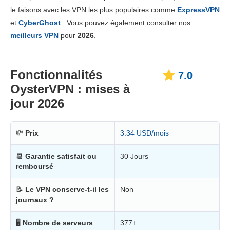
Prix
6.0
le faisons avec les VPN les plus populaires comme
ExpressVPN
Fiabilité & support
8.0
et
CyberGhost
. Vous pouvez également consulter nos
meilleurs VPN
pour
2026
.
Fonctionnalités
7.0
OysterVPN : mises à
jour 2026
💸
Prix
3.34 USD/mois
📆
Garantie satisfait ou
30 Jours
remboursé
📝
Le VPN conserve-t-il les
Non
journaux ?
🖥
Nombre de serveurs
377+