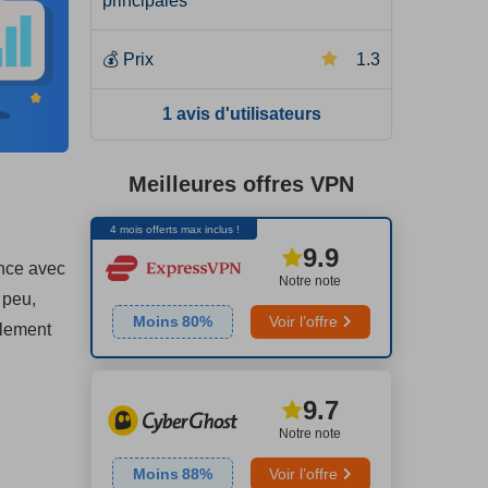
principales
💰
Prix
1.3
1 avis d'utilisateurs
Meilleures offres VPN
4 mois offerts max inclus !
9.9
ence avec
Notre note
 peu,
Moins
80
%
Voir l’offre
alement
9.7
Notre note
Moins
88
%
Voir l’offre