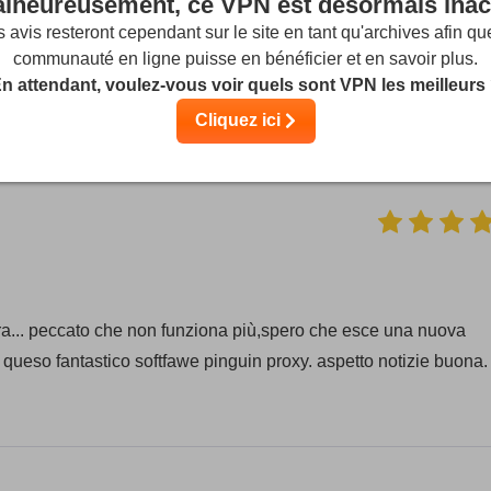
guin Proxy VPN
lheureusement, ce VPN est désormais inact
(Les avis des utilisateurs ne sont pas vé
 avis resteront cependant sur le site en tant qu'archives afin qu
communauté en ligne puisse en bénéficier et en savoir plus.
1
n attendant, voulez-vous voir quels sont VPN les meilleurs
Cliquez ici
Streaming
Sécurité
Іervice cli
cora... peccato che non funziona più,spero che esce una nuova
no queso fantastico softfawe pinguin proxy. aspetto notizie buona.