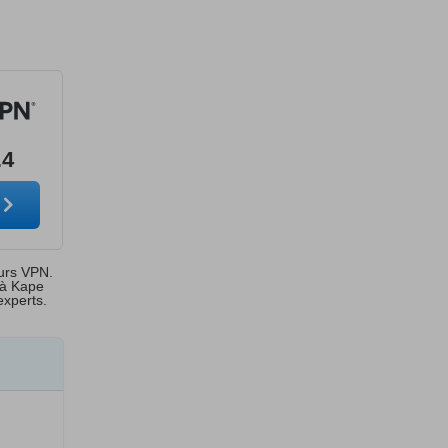
.4
eurs VPN.
 à Kape
xperts.