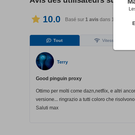
Avis des utilisateurs sur
Pen
Ma
Les
10.0
Basé sur
1
avis
dans 1 langues
E
Tout
Vitesse
Terry
Good pinguin proxy
Ottimo per molti come dazn,netflix, e altri an
versione... ringrazio a tutti coloro che risolvo
Saluti max