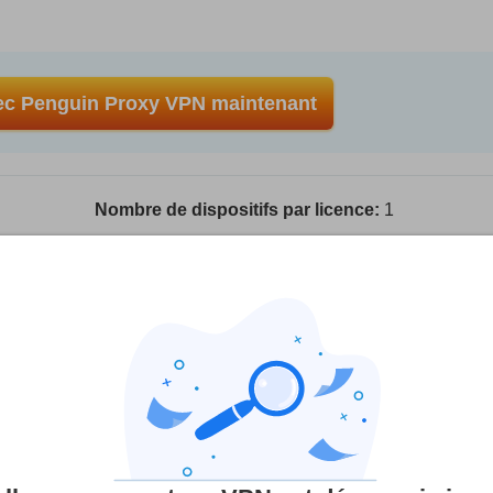
c Penguin Proxy VPN maintenant
Nombre de dispositifs par licence:
1
Offres VPN :
penguinproxy.com
 tests et de recherches rigoureux, mais nous tenons également c
iliation avec les fournisseurs. Certains fournisseurs appartienn
 société mère.
En savoir plus