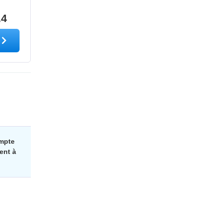
.4
ompte
ent à