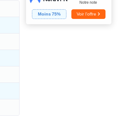
Notre note
Moins
75
%
Voir l’offre