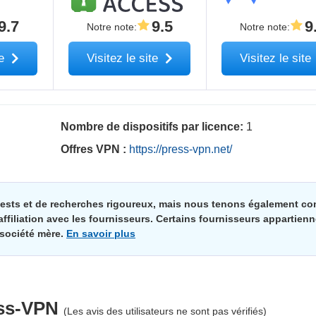
9.7
9.5
9
Notre note
:
Notre note
:
te
Visitez le site
Visitez le site
Nombre de dispositifs par licence:
1
Offres VPN :
https://press-vpn.net/
 tests et de recherches rigoureux, mais nous tenons également c
iliation avec les fournisseurs. Certains fournisseurs appartienn
 société mère.
En savoir plus
ss-VPN
(Les avis des utilisateurs ne sont pas vérifiés)