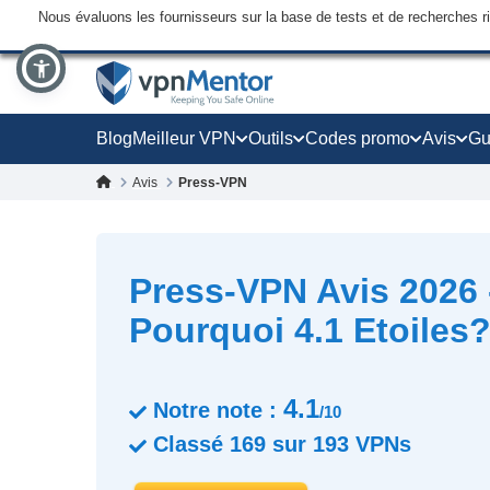
Nous évaluons les fournisseurs sur la base de tests et de recherches 
Blog
Meilleur VPN
Outils
Codes promo
Avis
Gu
Avis
Press-VPN
Press-VPN Avis 2026 
Pourquoi 4.1 Etoiles
4.1
Notre note :
/10
Classé
169
sur
193
VPNs