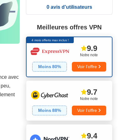
0 avis d'utilisateurs
Meilleures offres VPN
4 mois offerts max inclus !
9.9
Notre note
Moins
80
%
Voir l’offre
ence avec
 peu,
9.7
alement
Notre note
Moins
88
%
Voir l’offre
9.4