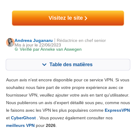
Visitez le site
Andreea Juganaru
Rédactrice en chef senior
Mis à jour le 22/06/2023
Vérifié par
Anneke van Aswegen
Table des matières
Contenu:
Notre note:
Aucun avis n'est encore disponible pour ce service VPN. Si vous
Fonctionnalités principales
2.7
souhaitez nous faire part de votre propre expérience avec ce
fournisseur VPN, veuillez ajouter votre avis en tant qu'utilisateur.
Installation et Apps
2.5
Nous publierons un avis d’expert détaillé sous peu, comme nous
Prix
2.5
le faisons avec les VPN les plus populaires comme
ExpressVPN
Fiabilité & support
0.5
et
CyberGhost
. Vous pouvez également consulter nos
meilleurs VPN
pour
2026
.