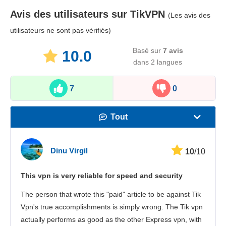
Avis des utilisateurs sur
TikVPN
(Les avis des
utilisateurs ne sont pas vérifiés)
Basé sur
7
avis
10.0
dans 2 langues
7
0
Tout
Vitesse
Dinu Virgil
10
/10
Streaming
This vpn is very reliable for speed and security
Sécurité
The person that wrote this "paid" article to be against Tik
Іervice client
Vpn's true accomplishments is simply wrong. The Tik vpn
actually performs as good as the other Express vpn, with