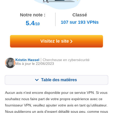
Notre note :
Classé
5.4
107
sur
193
VPNs
/10
Visitez le site
Kristin Hassel
Chercheuse en cybersécurité
Mis à jour le 22/06/2023
Table des matières
Contenu:
Notre note:
Aucun avis n'est encore disponible pour ce service VPN. Si vous
Fonctionnalités principales
6.0
souhaitez nous faire part de votre propre expérience avec ce
fournisseur VPN, veuillez ajouter votre avis en tant qu'utilisateur.
Installation et Apps
6.4
Nous publierons un avis d’expert détaillé sous peu, comme nous