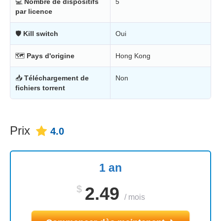
💻
Nombre de dispositifs
5
par licence
🛡
Kill switch
Oui
🗺
Pays d'origine
Hong Kong
📥
Téléchargement de
Non
fichiers torrent
Prix
4.0
1 an
$
2.49
/
mois