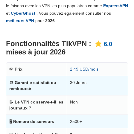
Prix
4.0
le faisons avec les VPN les plus populaires comme
ExpressVPN
Fiabilité & support
4.8
et
CyberGhost
. Vous pouvez également consulter nos
meilleurs VPN
pour
2026
.
Fonctionnalités TikVPN :
6.0
mises à jour 2026
💸
Prix
2.49 USD/mois
📆
Garantie satisfait ou
30 Jours
remboursé
📝
Le VPN conserve-t-il les
Non
journaux ?
🖥
Nombre de serveurs
2500+