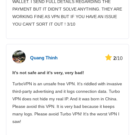
WALLET. I SEND FULL DETAILS REGARDING THE
PAYMENT BUT IT DIDN'T SOLVE ANYTHING. THEY ARE
WORKING FINE AS VPN BUT IF YOU HAVE AN ISSUE
YOU CAN'T SORT IT OUT ! 3/10
Quang Thinh
2
/10
It's not safe and it's very, very bad!
TurboVPN is an unsafe free VPN. It's riddled with invasive
third-party advertising and it logs connection data. Turbo
VPN does not hide my real IP. And it was born in China.
Please avoid this VPN. It is very bad because it keeps
many logs. Please avoid Turbo VPN! It's the worst VPN I
saw!