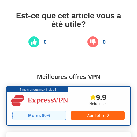
Est-ce que cet article vous a
été utile?
0
0
Meilleures offres VPN
4 mois offerts max inclus !
9.9
Notre note
Moins
80
%
Voir l’offre