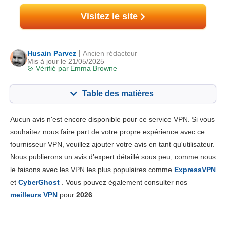
Visitez le site
Husain Parvez
Ancien rédacteur
Mis à jour le 21/05/2025
Vérifié par
Emma Browne
Table des matières
Contenu:
Notre note:
Aucun avis n'est encore disponible pour ce service VPN. Si vous
Fonctionnalités principales
4.8
souhaitez nous faire part de votre propre expérience avec ce
fournisseur VPN, veuillez ajouter votre avis en tant qu'utilisateur.
Installation et Apps
6.0
Nous publierons un avis d’expert détaillé sous peu, comme nous
Prix
7.0
le faisons avec les VPN les plus populaires comme
ExpressVPN
Fiabilité & support
5.0
et
CyberGhost
. Vous pouvez également consulter nos
meilleurs VPN
pour
2026
.