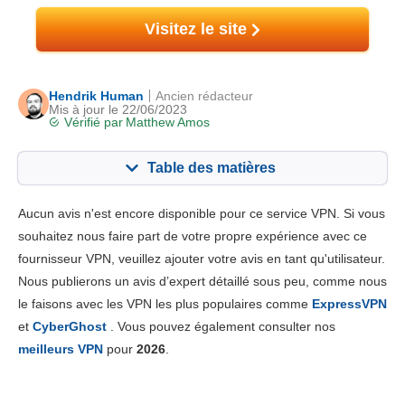
Visitez le site
Hendrik Human
Ancien rédacteur
Mis à jour le 22/06/2023
Vérifié par
Matthew Amos
Table des matières
Contenu:
Notre note:
Aucun avis n'est encore disponible pour ce service VPN. Si vous
Fonctionnalités principales
7.0
souhaitez nous faire part de votre propre expérience avec ce
fournisseur VPN, veuillez ajouter votre avis en tant qu'utilisateur.
Installation et Apps
8.8
Nous publierons un avis d’expert détaillé sous peu, comme nous
Prix
7.0
le faisons avec les VPN les plus populaires comme
ExpressVPN
Fiabilité & support
5.0
et
CyberGhost
. Vous pouvez également consulter nos
meilleurs VPN
pour
2026
.