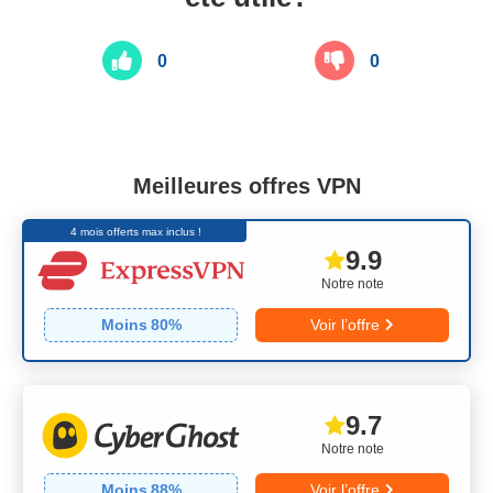
0
0
Meilleures offres VPN
4 mois offerts max inclus !
9.9
Notre note
Moins
80
%
Voir l’offre
9.7
Notre note
Moins
88
%
Voir l’offre