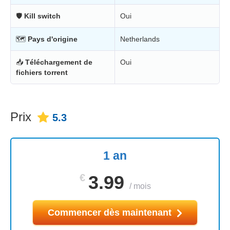
🛡
Kill switch
Oui
🗺
Pays d'origine
Netherlands
📥
Téléchargement de
Oui
fichiers torrent
Prix
5.3
1 an
€
3.99
/
mois
Commencer dès maintenant