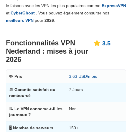
Prix
5.3
le faisons avec les VPN les plus populaires comme
ExpressVPN
Fiabilité & support
3.3
et
CyberGhost
. Vous pouvez également consulter nos
meilleurs VPN
pour
2026
.
Fonctionnalités VPN
3.5
Nederland : mises à jour
2026
💸
Prix
3.63 USD/mois
📆
Garantie satisfait ou
7 Jours
remboursé
📝
Le VPN conserve-t-il les
Non
journaux ?
🖥
Nombre de serveurs
150+