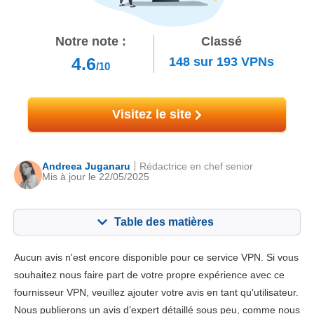
Notre note :
Classé
4.6
148
sur
193
VPNs
/10
Visitez le site
Andreea Juganaru
Rédactrice en chef senior
Mis à jour le 22/05/2025
Table des matières
Contenu:
Notre note:
Aucun avis n'est encore disponible pour ce service VPN. Si vous
Fonctionnalités principales
3.5
souhaitez nous faire part de votre propre expérience avec ce
fournisseur VPN, veuillez ajouter votre avis en tant qu'utilisateur.
Installation et Apps
5.3
Nous publierons un avis d’expert détaillé sous peu, comme nous