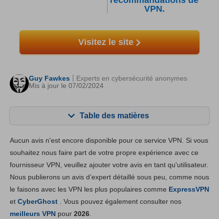
recommandations de
VPN.
Visitez le site
Guy Fawkes
Experts en cybersécurité anonymes
Mis à jour le 07/02/2024
Table des matières
Contenu:
Notre note:
Aucun avis n'est encore disponible pour ce service VPN. Si vous
Fonctionnalités principales
8.6
souhaitez nous faire part de votre propre expérience avec ce
fournisseur VPN, veuillez ajouter votre avis en tant qu'utilisateur.
Installation et Apps
8.5
Nous publierons un avis d’expert détaillé sous peu, comme nous
Prix
6.0
le faisons avec les VPN les plus populaires comme
ExpressVPN
Fiabilité & support
8.7
et
CyberGhost
. Vous pouvez également consulter nos
meilleurs VPN
pour
2026
.