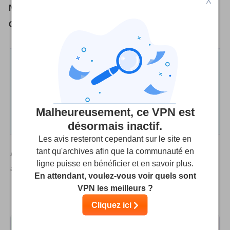
X
Nombre de dispositifs par licence:
5
Offres VPN :
vpnshazam.com
Nous évaluons les fournisseurs sur la base de
tests et de recherches rigoureux, mais nous
tenons également compte de vos commentaires et
de nos commissions d’affiliation avec les
fournisseurs. Certains fournisseurs appartiennent
Malheureusement, ce VPN est
à notre société mère.
En savoir plus
désormais inactif.
Les avis resteront cependant sur le site en
Avis des utilisateurs sur
VPNShazam
tant qu'archives afin que la communauté en
(Les
ligne puisse en bénéficier et en savoir plus.
avis des utilisateurs ne sont pas vérifiés)
En attendant, voulez-vous voir quels sont
VPN les meilleurs ?
Basé sur
4
avis
8.0
dans 1 langues
Cliquez ici
3
1