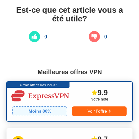
Est-ce que cet article vous a
été utile?
0
0
Meilleures offres VPN
4 mois offerts max inclus !
9.9
Notre note
Moins
80
%
Voir l’offre