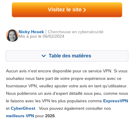
Visitez le site
Nicky Hosek
Chercheuse en cybersécurité
Mis à jour le 06/02/2024
Table des matières
Contenu:
Notre note:
Aucun avis n'est encore disponible pour ce service VPN. Si vous
Fonctionnalités principales
4.4
souhaitez nous faire part de votre propre expérience avec ce
fournisseur VPN, veuillez ajouter votre avis en tant qu'utilisateur.
Installation et Apps
6.0
Nous publierons un avis d’expert détaillé sous peu, comme nous
Prix
8.4
le faisons avec les VPN les plus populaires comme
ExpressVPN
Fiabilité & support
6.3
et
CyberGhost
. Vous pouvez également consulter nos
meilleurs VPN
pour
2026
.