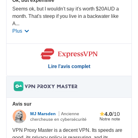
Ok, but expensive
Seems ok, but I wouldn't say it's worth $20AUD a
month. That's steep if you live in a backwater like
A
...
Plus
Lire l'avis complet
Avis sur
4.0
/10
MJ Marsden
Ancienne
Notre note
chercheuse en cybersécurité
VPN Proxy Master is a decent VPN. Its speeds are
good, its privacy policy is reassuring, and its