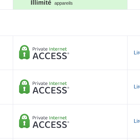
Illimité
appareils
Lir
Lir
Lir