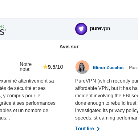
Avis sur
Notre
9.5
/10
Elinor Zucchet
Pass
note
:
i examiné attentivement sa
PureVPN (which recently purc
ités de sécurité et ses
affordable VPN, but it has ha
, y compris pour le
incident involving the FBI sev
 grâce à ses performances
done enough to rebuild trust 
isables et un nombre de
investigated its privacy polic
us...
speeds, streaming performance
Tout lire