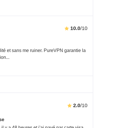
10.0
/10
ité et sans me ruiner. PureVPN garantie la
tion
...
2.0
/10
se
 il y a 48 heures et j'ai payé par carte visa