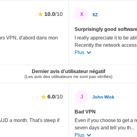
10.0
/10
X
XZ
Surprisingly good software
ieurs VPN, d'abord dans mon
I really appreciate it to be a
Recently the network access
Plus
Dernier avis d'utilisateur négatif
(Les avis des utilisateurs ne sont pas vérifiés)
6.0
/10
J
John Wick
Bad VPN
AUD a month. That's steep if
Even if you choose to get a re
seven days and tell you th
...
Plus