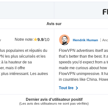
Avis sur
9.9
/10
Notre note
:
r
Hendrik Human
Anc
lus populaires et réputés du
FlowVPN advertises itself as
N les plus sécurisés et les
that’s better than the best. It
t à la hauteur de sa
speeds you’d expect from a 
r, mais il offre
made me curious about how we
 plus intéressant. Les autres
FlowVPN unimpressive. It ha
in countries like China. Howev
Tout lire
Dernier avis d'utilisateur positif
(Les avis des utilisateurs ne sont pas vérifiés)