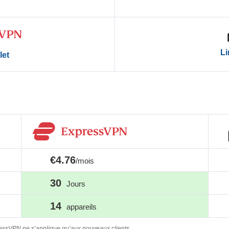
Li
let
€4.76
/mois
30
Jours
14
appareils
ssVPN ne s’applique qu’aux nouveaux clients.