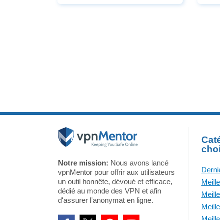
viru
valeur de la devise concernée.
malw
Le simple fait de consulter
appa
plusieurs fois le même site de
Caté
cho
Notre mission:
Nous avons lancé
Derni
vpnMentor pour offrir aux utilisateurs
un outil honnête, dévoué et efficace,
Meill
dédié au monde des VPN et afin
Meill
d'assurer l'anonymat en ligne.
Meill
Meill