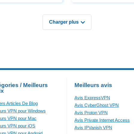
s, les pirates et les
ares sur les PC, les
reils Android,
Charger plus
gories / Meilleurs
Meilleurs avis
ix
Avis ExpressVPN
ers Articles De Blog
Avis CyberGhost VPN
eurs VPN pour Windows
Avis Proton VPN
eurs VPN pour Mac
Avis Private Internet Access
eurs VPN pour iOS
Avis IPVanish VPN
eurs VPN pour Android