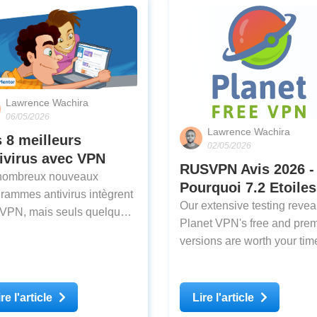
Lawrence Wachira
06/05/2026
Lawrence Wachira
 8 meilleurs
02/05/2026
ivirus avec VPN
RUSVPN Avis 2026 -
nombreux nouveaux
Pourquoi 7.2 Etoile
rammes antivirus intègrent
Our extensive testing reveal
VPN, mais seuls quelques-
Planet VPN's free and pre
d’entre eux sont
versions are worth your tim
caces. La plupart sont lents,
See real speed tests and
osent de petits réseaux de
streaming performance dat
eurs et n’offrent pas la
re l'article
Lire l'article
leure protection contre les