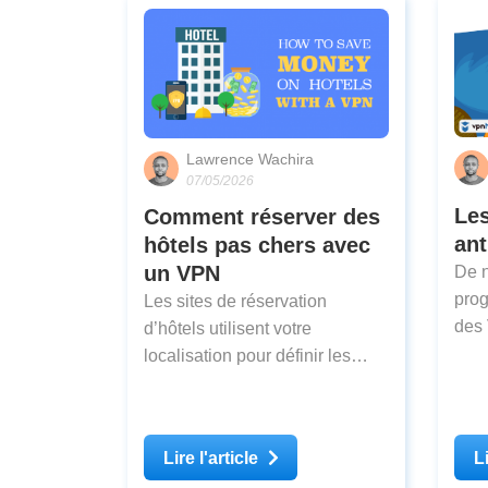
Lawrence Wachira
07/05/2026
Les
Comment réserver des
ant
hôtels pas chers avec
un VPN
De 
prog
Les sites de réservation
des 
d’hôtels utilisent votre
uns 
localisation pour définir les
effi
tarifs, ce qui signifie que vous
disp
pouvez payer plus cher qu’une
serv
personne résidant dans un
Lire l'article
Li
meil
autre pays, en fonction de la