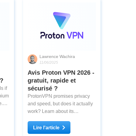
Lawrence Wachira
11/06/2025
Avis Proton VPN 2026 -
s?
gratuit, rapide et
sécurisé ?
s if
mium
ProtonVPN promises privacy
e.
and speed, but does it actually
work? Learn about its
a.
performance, features, and
whether it’s the right choice for
Lire l'article
you.