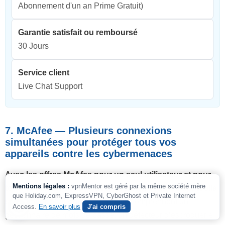
Abonnement d'un an Prime Gratuit)
Garantie satisfait ou remboursé
30 Jours
Service client
Live Chat Support
7. McAfee — Plusieurs connexions
simultanées pour protéger tous vos
appareils contre les cybermenaces
Avec les offres McAfee pour un seul utilisateur et pour
Mentions légales :
vpnMentor est géré par la même société mère
toute la famille, vous pouvez protéger tous les appareils
que Holiday.com, ExpressVPN, CyberGhost et Private Internet
sans payer plus cher.
Ces forfaits comprennent un
Access.
En savoir plus
J'ai compris
gestionnaire de mots de passe, un détecteur d’escroquerie